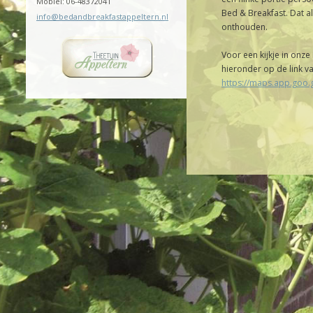
Mobiel: 06-48372041
Bed & Breakfast. Dat a
info@bedandbreakfastappeltern.nl
onthouden.
Voor een kijkje in onze
hieronder op de link va
https://maps.app.goo