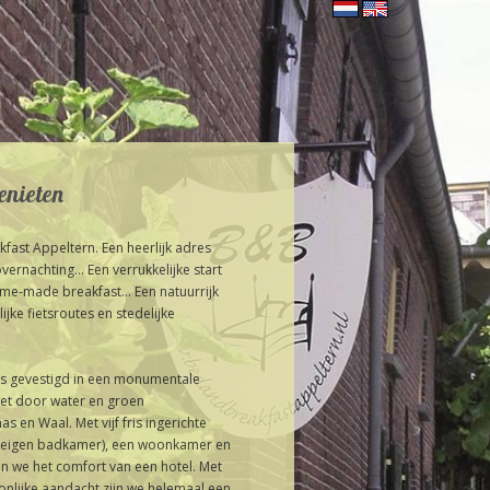
enieten
fast Appeltern. Een heerlijk adres
ernachting… Een verrukkelijke start
e-made breakfast... Een natuurrijk
ijke fietsroutes en stedelijke
is gevestigd in een monumentale
het door water en groen
 en Waal. Met vijf fris ingerichte
 eigen badkamer), een woonkamer en
n we het comfort van een hotel. Met
oonlijke aandacht zijn we helemaal een