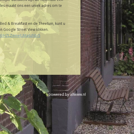
lles maakt ons een uniek adres om te
 Bed & Breakfast en de Theetuin, kunt u
n Google Street View klikken.
.gl/HZLZemeJUMa6zhbr5
powered by
allwww.nl