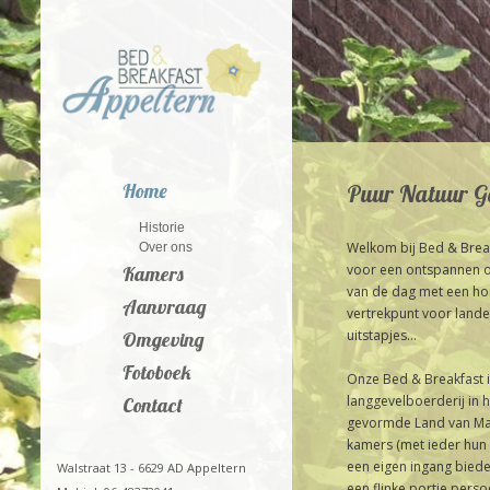
Puur Natuur G
Home
Historie
Welkom bij Bed & Break
Over ons
voor een ontspannen ov
Kamers
van de dag met een hom
Aanvraag
vertrekpunt voor landel
uitstapjes…
Omgeving
Fotoboek
Onze Bed & Breakfast 
langgevelboerderij in 
Contact
gevormde Land van Maas
kamers (met ieder hun
een eigen ingang biede
Walstraat 13 - 6629 AD Appeltern
een flinke portie pers